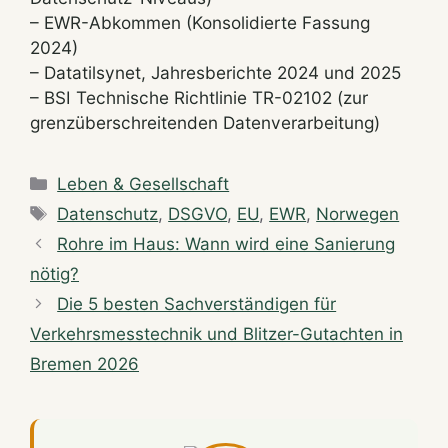
– EWR-Abkommen (Konsolidierte Fassung
2024)
– Datatilsynet, Jahresberichte 2024 und 2025
– BSI Technische Richtlinie TR-02102 (zur
grenzüberschreitenden Datenverarbeitung)
Categories
Leben & Gesellschaft
Tags
Datenschutz
,
DSGVO
,
EU
,
EWR
,
Norwegen
Rohre im Haus: Wann wird eine Sanierung
nötig?
Die 5 besten Sachverständigen für
Verkehrsmesstechnik und Blitzer-Gutachten in
Bremen 2026