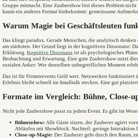
Gruppe mitmacht. Eine Zaubershow löst dieses Problem nicht au
kaum ein anderes Format hinbekommt: gemeinsame Aufmerksa
Warum Magie bei Geschäftsleuten funk
Das klingt paradox. Gerade Menschen, die analytisch denken u
am stärksten. Der Grund liegt in der kognitiven Dissonanz: Das
Erklärung.
Kognitive Dissonanz
ist als psychologisches Phän
Beobachtung und Erwartung. Eine gute Zaubershow nutzt diese
sozialen Anker: Wer denselben unbegreiflichen Moment erlebt 
Das ist für Firmenevents Gold wert. Netzwerken funktionie
Erlebnis bleibt schnell im Smalltalk stecken. Eine gut platzi
Formate im Vergleich: Bühne, Close-u
Nicht jede Zaubershow passt zu jedem Event. Es gibt im Wesen
Bühnenshow:
Alle Gäste sitzen, der Zauberer agiert vorn
Abläufen mit Showblock. Nachteil: geringe Interaktion 
Close-up-Magie:
Der Zauberer geht durch den Raum, zei