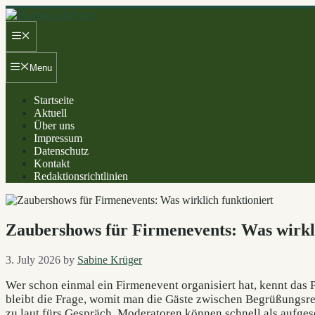
Skip
to
Menu
content
Menu
Startseite
Aktuell
Über uns
Impressum
Datenschutz
Kontakt
Redaktionsrichtlinien
Zaubershows für Firmenevents: Was wirkli
3. July 2026
by
Sabine Krüger
Wer schon einmal ein Firmenevent organisiert hat, kennt das Pr
bleibt die Frage, womit man die Gäste zwischen Begrüßungsred
zu laut fürs Gespräch, Moderatoren können schnell als aufges