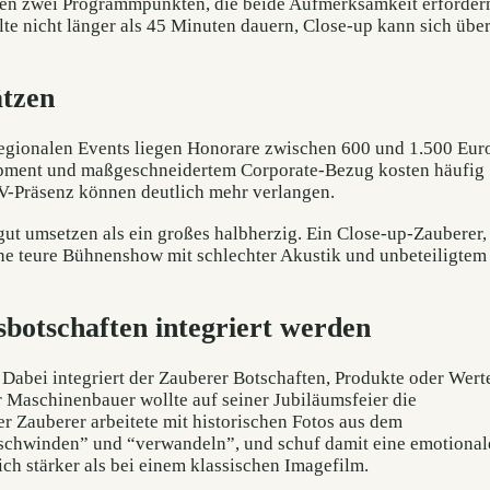
hen zwei Programmpunkten, die beide Aufmerksamkeit erforder
lte nicht länger als 45 Minuten dauern, Close-up kann sich übe
ätzen
regionalen Events liegen Honorare zwischen 600 und 1.500 Euro
ipment und maßgeschneidertem Corporate-Bezug kosten häufig
TV-Präsenz können deutlich mehr verlangen.
 gut umsetzen als ein großes halbherzig. Ein Close-up-Zauberer,
eine teure Bühnenshow mit schlechter Akustik und unbeteiligtem
otschaften integriert werden
Dabei integriert der Zauberer Botschaften, Produkte oder Wert
r Maschinenbauer wollte auf seiner Jubiläumsfeier die
er Zauberer arbeitete mit historischen Fotos aus dem
rschwinden” und “verwandeln”, und schuf damit eine emotional
h stärker als bei einem klassischen Imagefilm.