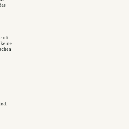
das
e oft
 keine
ischen
ind.