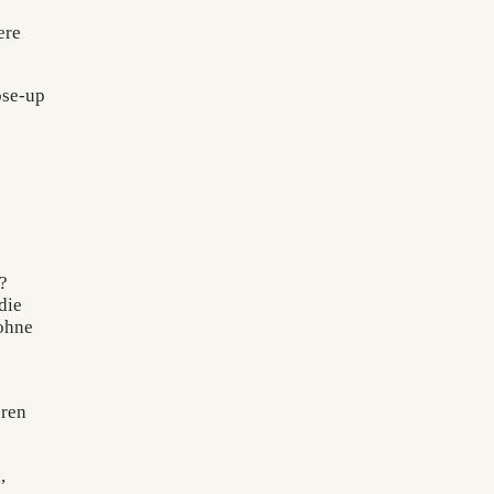
ere
ose-up
?
die
 ohne
ren
,