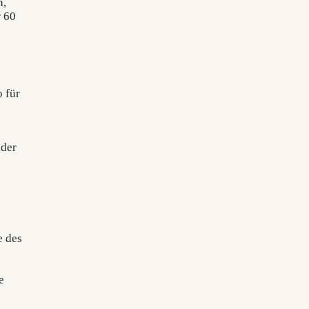
n,
r 60
 für
 der
e des
e