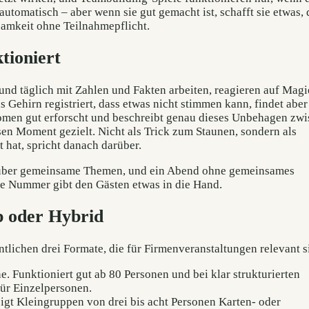
tomatisch – aber wenn sie gut gemacht ist, schafft sie etwas, 
mkeit ohne Teilnahmepflicht.
tioniert
nd täglich mit Zahlen und Fakten arbeiten, reagieren auf Magi
 Gehirn registriert, dass etwas nicht stimmen kann, findet aber
omen gut erforscht und beschreibt genau dieses Unbehagen zw
n Moment gezielt. Nicht als Trick zum Staunen, sondern als
hat, spricht danach darüber.
rt über gemeinsame Themen, und ein Abend ohne gemeinsames
erte Nummer gibt den Gästen etwas in die Hand.
p oder Hybrid
tlichen drei Formate, die für Firmenveranstaltungen relevant s
e. Funktioniert gut ab 80 Personen und bei klar strukturierten
für Einzelpersonen.
gt Kleingruppen von drei bis acht Personen Karten- oder