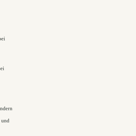
bei
ei
ondern
– und