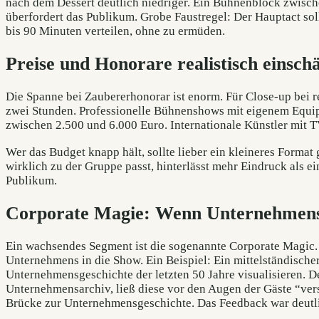
nach dem Dessert deutlich niedriger. Ein Bühnenblock zwisc
überfordert das Publikum. Grobe Faustregel: Der Hauptact sol
bis 90 Minuten verteilen, ohne zu ermüden.
Preise und Honorare realistisch einsch
Die Spanne bei Zaubererhonorar ist enorm. Für Close-up bei 
zwei Stunden. Professionelle Bühnenshows mit eigenem Equ
zwischen 2.500 und 6.000 Euro. Internationale Künstler mit 
Wer das Budget knapp hält, sollte lieber ein kleineres Format
wirklich zu der Gruppe passt, hinterlässt mehr Eindruck als 
Publikum.
Corporate Magie: Wenn Unternehmensb
Ein wachsendes Segment ist die sogenannte Corporate Magic. 
Unternehmens in die Show. Ein Beispiel: Ein mittelständische
Unternehmensgeschichte der letzten 50 Jahre visualisieren. D
Unternehmensarchiv, ließ diese vor den Augen der Gäste “ve
Brücke zur Unternehmensgeschichte. Das Feedback war deutlic