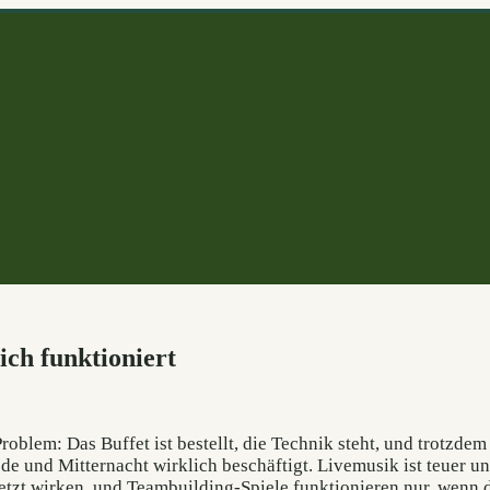
ch funktioniert
oblem: Das Buffet ist bestellt, die Technik steht, und trotzdem
e und Mitternacht wirklich beschäftigt. Livemusik ist teuer un
etzt wirken, und Teambuilding-Spiele funktionieren nur, wenn 