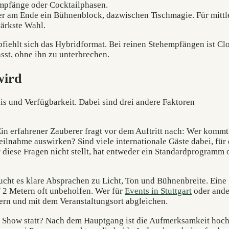
Empfänge oder Cocktailphasen.
r am Ende ein Bühnenblock, dazwischen Tischmagie. Für mittl
ärkste Wahl.
fiehlt sich das Hybridformat. Bei reinen Stehempfängen ist Cl
asst, ohne ihn zu unterbrechen.
wird
is und Verfügbarkeit. Dabei sind drei andere Faktoren
in erfahrener Zauberer fragt vor dem Auftritt nach: Wer kommt
 Teilnahme auswirken? Sind viele internationale Gäste dabei, für 
r diese Fragen nicht stellt, hat entweder ein Standardprogramm
ht es klare Absprachen zu Licht, Ton und Bühnenbreite. Eine
f 2 Metern oft unbeholfen. Wer für
Events in Stuttgart
oder ande
dern und mit dem Veranstaltungsort abgleichen.
 Show statt? Nach dem Hauptgang ist die Aufmerksamkeit hoch