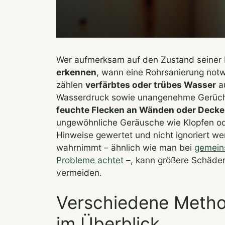
Wer aufmerksam auf den Zustand seiner H
erkennen
, wann eine Rohrsanierung notw
zählen
verfärbtes oder trübes Wasser
au
Wasserdruck sowie unangenehme Gerüche
feuchte Flecken an Wänden oder Deck
ungewöhnliche Geräusche wie Klopfen ode
Hinweise gewertet und nicht ignoriert we
wahrnimmt – ähnlich wie man bei
gemein
Probleme achtet
–, kann größere Schäden 
vermeiden.
Verschiedene Metho
im Überblick