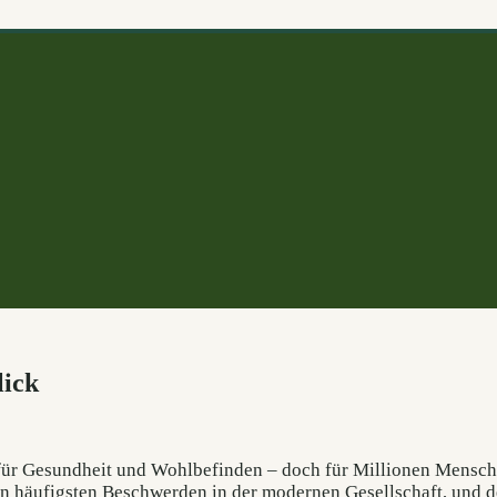
lick
 für Gesundheit und Wohlbefinden – doch für Millionen Mensch
n häufigsten Beschwerden in der modernen Gesellschaft, und d