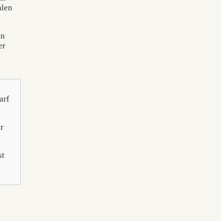
alen
en
er
arf
r
st