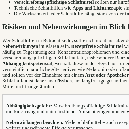
Verschreibungspflichtige Schlafmittel
sollten nur kurzf
Technische Schlafhilfen wie
Apps und Lichttherapie
sin
Die Wirksamkeit jeder Schlafhilfe hängt stark von der
i
Risiken und Nebenwirkungen im Blick 
Wer Schlafhilfen in Betracht zieht, sollte sich nicht nur übe
Nebenwirkungen
im Klaren sein.
Rezeptfreie Schlafmittel
wi
häufig zu Tagesmüdigkeit, Konzentrationsproblemen und ei
verschreibungspflichtigen Schlafmitteln, insbesondere Benzo
Abhängigkeitspotenzial
, weshalb diese in der Regel nur für
vermeintlich natürliche Alternativen wie Melatonin oder pfla
und sollten vor der Einnahme mit einem
Arzt oder Apotheker
Schlafhilfen ist daher unerlässlich, um langfristige gesundhe
Mittel nicht zu gefährden.
Abhängigkeitsgefahr:
Verschreibungspflichtige Schlafmitt
nur kurzfristig und unter ärztlicher Aufsicht eingenommen 
Nebenwirkungen beachten:
Viele Schlafmittel – auch reze
weitere unerwünschte Effekte verursachen.