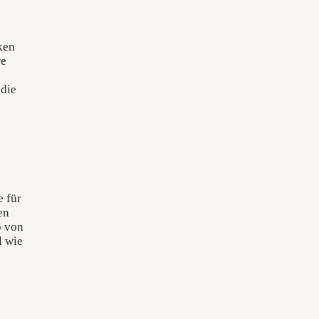
ken
re
 die
e für
en
o von
l wie