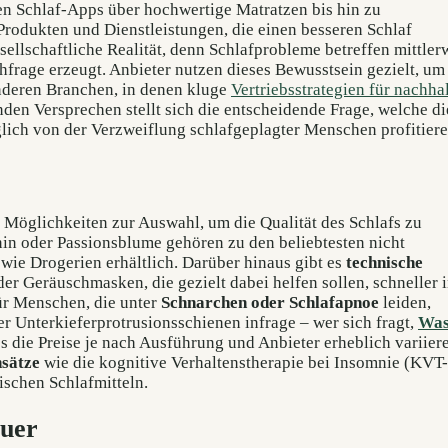
en Schlaf-Apps über hochwertige Matratzen bis hin zu
rodukten und Dienstleistungen, die einen besseren Schlaf
sellschaftliche Realität, denn Schlafprobleme betreffen mittler
frage erzeugt. Anbieter nutzen dieses Bewusstsein gezielt, um
nderen Branchen, in denen kluge
Vertriebsstrategien für nachha
den Versprechen stellt sich die entscheidende Frage, welche di
iglich von der Verzweiflung schlafgeplagter Menschen profitiere
n Möglichkeiten zur Auswahl, um die Qualität des Schlafs zu
in oder Passionsblume gehören zu den beliebtesten nicht
wie Drogerien erhältlich. Darüber hinaus gibt es
technische
er Geräuschmasken, die gezielt dabei helfen sollen, schneller 
ür Menschen, die unter
Schnarchen oder Schlafapnoe
leiden,
 Unterkieferprotrusionsschienen infrage – wer sich fragt,
Was
ass die Preise je nach Ausführung und Anbieter erheblich variier
nsätze
wie die kognitive Verhaltenstherapie bei Insomnie (KVT-
ischen Schlafmitteln.
euer