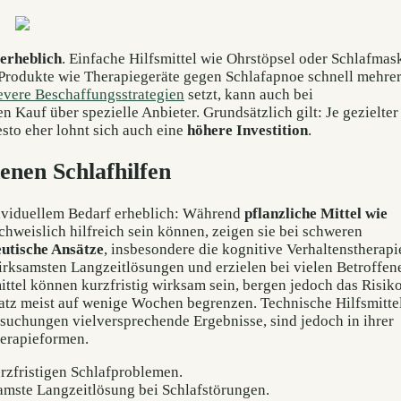
erheblich
. Einfache Hilfsmittel wie Ohrstöpsel oder Schlafmas
e Produkte wie Therapiegeräte gegen Schlafapnoe schnell mehre
evere Beschaffungsstrategien
setzt, kann auch bei
Kauf über spezielle Anbieter. Grundsätzlich gilt: Je gezielter
esto eher lohnt sich auch eine
höhere Investition
.
enen Schlafhilfen
ndividuellem Bedarf erheblich: Während
pflanzliche Mittel wie
hweislich hilfreich sein können, zeigen sie bei schweren
utische Ansätze
, insbesondere die kognitive Verhaltenstherapi
wirksamsten Langzeitlösungen und erzielen bei vielen Betroffen
ttel können kurzfristig wirksam sein, bergen jedoch das Risik
satz meist auf wenige Wochen begrenzen. Technische Hilfsmitte
rsuchungen vielversprechende Ergebnisse, sind jedoch in ihrer
herapieformen.
urzfristigen Schlafproblemen.
samste Langzeitlösung bei Schlafstörungen.