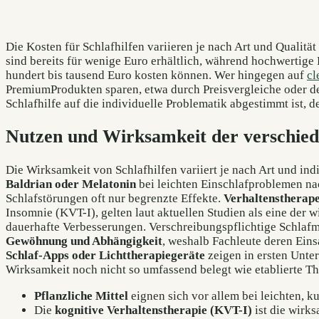
Die Kosten für Schlafhilfen variieren je nach Art und Qualität
sind bereits für wenige Euro erhältlich, während hochwertig
hundert bis tausend Euro kosten können. Wer hingegen auf
cl
PremiumProdukten sparen, etwa durch Preisvergleiche oder den 
Schlafhilfe auf die individuelle Problematik abgestimmt ist, d
Nutzen und Wirksamkeit der verschied
Die Wirksamkeit von Schlafhilfen variiert je nach Art und i
Baldrian oder Melatonin
bei leichten Einschlafproblemen nac
Schlafstörungen oft nur begrenzte Effekte.
Verhaltenstherape
Insomnie (KVT-I), gelten laut aktuellen Studien als eine der 
dauerhafte Verbesserungen. Verschreibungspflichtige Schlafmi
Gewöhnung und Abhängigkeit
, weshalb Fachleute deren Ein
Schlaf-Apps oder Lichttherapiegeräte
zeigen in ersten Unte
Wirksamkeit noch nicht so umfassend belegt wie etablierte T
Pflanzliche Mittel
eignen sich vor allem bei leichten, k
Die
kognitive Verhaltenstherapie (KVT-I)
ist die wirk