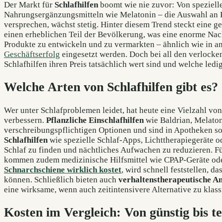
Der Markt für
Schlafhilfen
boomt wie nie zuvor: Von speziell
Nahrungsergänzungsmitteln wie Melatonin – die Auswahl an P
versprechen, wächst stetig. Hinter diesem Trend steckt eine ge
einen erheblichen Teil der Bevölkerung, was eine enorme Nach
Produkte zu entwickeln und zu vermarkten – ähnlich wie in a
Geschäftserfolg
eingesetzt werden. Doch bei all den verlocken
Schlafhilfen ihren Preis tatsächlich wert sind und welche led
Welche Arten von Schlafhilfen gibt es?
Wer unter Schlafproblemen leidet, hat heute eine Vielzahl vo
verbessern.
Pflanzliche Einschlafhilfen
wie Baldrian, Melaton
verschreibungspflichtigen Optionen und sind in Apotheken so
Schlafhilfen
wie spezielle Schlaf-Apps, Lichttherapiegeräte od
Schlaf zu finden und nächtliches Aufwachen zu reduzieren. F
kommen zudem medizinische Hilfsmittel wie CPAP-Geräte oder
Schnarchschiene wirklich kostet
, wird schnell feststellen, d
können. Schließlich bieten auch
verhaltenstherapeutische A
eine wirksame, wenn auch zeitintensivere Alternative zu klass
Kosten im Vergleich: Von günstig bis t