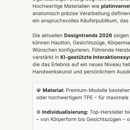
Hochwertige Materialien wie
platinverne
anatomisch präzise Verarbeitung definier
ein anspruchsvolles Käuferpublikum, das W
Die aktuellen
Designtrends 2026
zeigen 
können Hautton, Gesichtszüge, Körperm
Wünschen konfigurieren. Führende Herste
verstärkt in
KI-gestützte Interaktionss
die das Erlebnis auf ein neues Niveau h
Handwerkskunst und persönlichem Ausdru
💎
Material:
Premium-Modelle bestehe
oder hochwertigem TPE – für maximale R
⚙️
Individualisierung:
Top-Hersteller b
– von Körperform bis Gesichtszügen – o