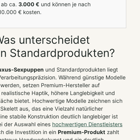
 ab ca.
3.000 €
und können je nach
10.000 € kosten.
as unterscheidet
n Standardprodukten?
uxus-Sexpuppen
und Standardprodukten liegt
r Verarbeitungspräzision. Während günstige Modelle
 werden, setzen Premium-Hersteller auf
 realistische Haptik, höhere Langlebigkeit und
läche bietet. Hochwertige Modelle zeichnen sich
kelett aus, das eine Vielzahl natürlicher
ne stabile Konstruktion deutlich langlebiger ist
bei der Auswahl eines
hochwertigen Dienstleisters
ch die Investition in ein
Premium-Produkt
zahlt
lgetreue Handwerkskunst und ein deutlich