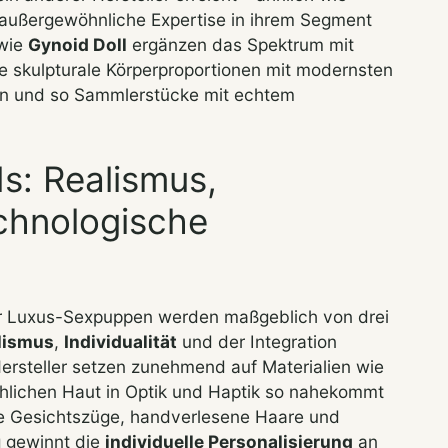
außergewöhnliche Expertise in ihrem Segment
 wie
Gynoid Doll
ergänzen das Spektrum mit
e skulpturale Körperproportionen mit modernsten
n und so Sammlerstücke mit echtem
s: Realismus,
echnologische
der Luxus-Sexpuppen werden maßgeblich von drei
lismus
,
Individualität
und der Integration
rsteller setzen zunehmend auf Materialien wie
hlichen Haut in Optik und Haptik so nahekommt
eue Gesichtszüge, handverlesene Haare und
g gewinnt die
individuelle Personalisierung
an