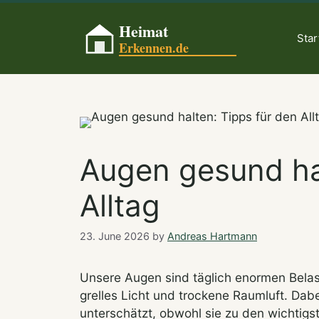
Skip
to
Star
content
Augen gesund hal
Alltag
23. June 2026
by
Andreas Hartmann
Unsere Augen sind täglich enormen Belas
grelles Licht und trockene Raumluft. Dab
unterschätzt, obwohl sie zu den wichtig