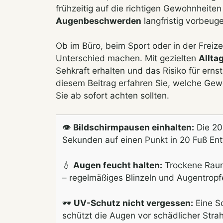
frühzeitig auf die richtigen Gewohnheite
Augenbeschwerden
langfristig vorbeug
Ob im Büro, beim Sport oder in der Frei
Unterschied machen. Mit gezielten
Allta
Sehkraft erhalten und das Risiko für erns
diesem Beitrag erfahren Sie, welche Gew
Sie ab sofort achten sollten.
👁️
Bildschirmpausen einhalten:
Die 20-
Sekunden auf einen Punkt in 20 Fuß En
💧
Augen feucht halten:
Trockene Rauml
– regelmäßiges Blinzeln und Augentropf
🕶️
UV-Schutz nicht vergessen:
Eine So
schützt die Augen vor schädlicher Strah