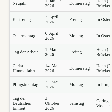
1. Januar
Hoch (Fr
Neujahr
Donnerstag
2026
Brücken
3. April
Karfreitag
Freitag
In Oster
2026
6. April
Ostermontag
Montag
In Oster
2026
1. Mai
Hoch (D
Tag der Arbeit
Freitag
2026
Brücken
Christi
14. Mai
Hoch (Fr
Donnerstag
Himmelfahrt
2026
Brücken
25. Mai
Pfingstmontag
Montag
In Pfing
2026
Tag der
3.
Gering (f
Deutschen
Oktober
Samstag
Wochen
Einheit
2026