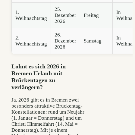
25.
1.
In
Dezember
Freitag
Weihnachtstag
Weihnac
2026
26.
2.
In
Dezember
Samstag
Weihnachtstag
Weihnac
2026
Lohnt es sich 2026 in
Bremen Urlaub mit
Brückentagen zu
verlängern?
Ja, 2026 gibt es in Bremen zwei
besonders attraktive Brückentag-
Konstellationen: rund um Neujahr
(1. Januar = Donnerstag) und um
Christi Himmelfahrt (14. Mai =
Donnerstag). Mit je einem