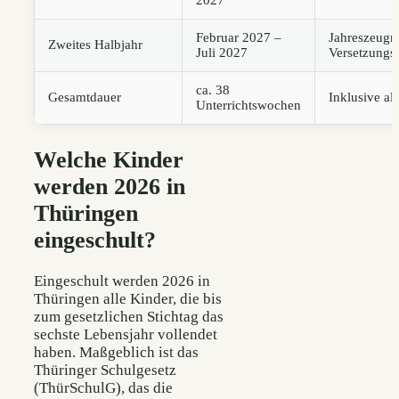
Februar 2027 –
Jahreszeugni
Zweites Halbjahr
Juli 2027
Versetzungs
ca. 38
Gesamtdauer
Inklusive all
Unterrichtswochen
Welche Kinder
werden 2026 in
Thüringen
eingeschult?
Eingeschult werden 2026 in
Thüringen alle Kinder, die bis
zum gesetzlichen Stichtag das
sechste Lebensjahr vollendet
haben. Maßgeblich ist das
Thüringer Schulgesetz
(ThürSchulG), das die