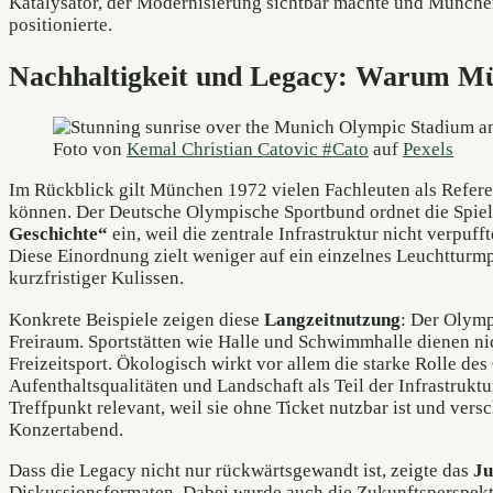
Katalysator, der Modernisierung sichtbar machte und München
positionierte.
Nachhaltigkeit und Legacy: Warum Mün
Foto von
Kemal Christian Catovic #Cato
auf
Pexels
Im Rückblick gilt München 1972 vielen Fachleuten als Referen
können. Der Deutsche Olympische Sportbund ordnet die Spie
Geschichte“
ein, weil die zentrale Infrastruktur nicht verpuf
Diese Einordnung zielt weniger auf ein einzelnes Leuchtturmp
kurzfristiger Kulissen.
Konkrete Beispiele zeigen diese
Langzeitnutzung
: Der Olymp
Freiraum. Sportstätten wie Halle und Schwimmhalle dienen ni
Freizeitsport. Ökologisch wirkt vor allem die starke Rolle de
Aufenthaltsqualitäten und Landschaft als Teil der Infrastruktu
Treffpunkt relevant, weil sie ohne Ticket nutzbar ist und v
Konzertabend.
Dass die Legacy nicht nur rückwärtsgewandt ist, zeigte das
Ju
Diskussionsformaten. Dabei wurde auch die Zukunftsperspekt