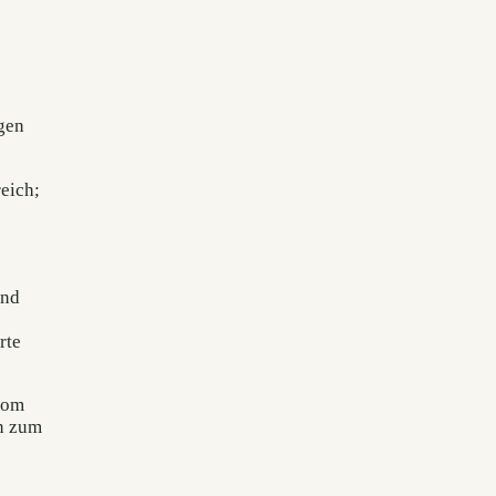
gen
eich;
und
rte
vom
in zum