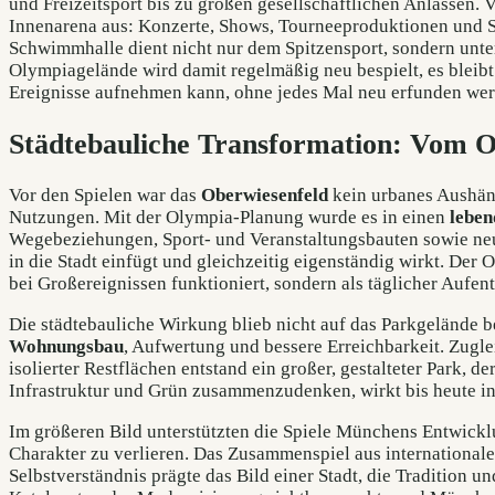
und Freizeitsport bis zu großen gesellschaftlichen Anlässen. V
Innenarena aus: Konzerte, Shows, Tourneeproduktionen und Sp
Schwimmhalle dient nicht nur dem Spitzensport, sondern unte
Olympiagelände wird damit regelmäßig neu bespielt, es bleibt 
Ereignisse aufnehmen kann, ohne jedes Mal neu erfunden we
Städtebauliche Transformation: Vom 
Vor den Spielen war das
Oberwiesenfeld
kein urbanes Aushäng
Nutzungen. Mit der Olympia-Planung wurde es in einen
leben
Wegebeziehungen, Sport- und Veranstaltungsbauten sowie neu
in die Stadt einfügt und gleichzeitig eigenständig wirkt. Der
bei Großereignissen funktioniert, sondern als täglicher Aufe
Die städtebauliche Wirkung blieb nicht auf das Parkgelände b
Wohnungsbau
, Aufwertung und bessere Erreichbarkeit. Zugle
isolierter Restflächen entstand ein großer, gestalteter Park, d
Infrastruktur und Grün zusammenzudenken, wirkt bis heute in
Im größeren Bild unterstützten die Spiele Münchens Entwick
Charakter zu verlieren. Das Zusammenspiel aus international
Selbstverständnis prägte das Bild einer Stadt, die Tradition 