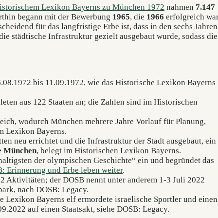
istorischem Lexikon Bayerns zu München 1972
nahmen
7.147
orthin begann mit der Bewerbung
1965
, die
1966
erfolgreich war
heidend für das langfristige Erbe ist, dass in den sechs Jahren
ie städtische Infrastruktur gezielt ausgebaut wurde, sodass die
.08.1972 bis 11.09.1972, wie das Historische Lexikon Bayerns
eten aus 122 Staaten an; die Zahlen sind im Historischen
reich, wodurch München mehrere Jahre Vorlauf für Planung,
em Lexikon Bayerns.
en neu errichtet und die Infrastruktur der Stadt ausgebaut, ein
e München
, belegt im Historischen Lexikon Bayerns.
ltigsten der olympischen Geschichte“ ein und begründet das
 Erinnerung und Erbe leben weiter
.
22 Aktivitäten; der DOSB nennt unter anderem 1-3 Juli 2022
park, nach DOSB: Legacy.
 Lexikon Bayerns elf ermordete israelische Sportler und einen
09.2022 auf einen Staatsakt, siehe DOSB: Legacy.