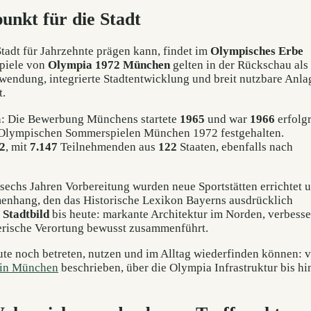
unkt für die Stadt
Stadt für Jahrzehnte prägen kann, findet im
Olympisches Erbe
Spiele von
Olympia 1972 München
gelten in der Rückschau als
wendung, integrierte Stadtentwicklung und breit nutzbare Anla
t.
en: Die Bewerbung Münchens startete
1965
und war
1966
erfolgr
 Olympischen Sommerspielen München 1972 festgehalten.
72
, mit
7.147
Teilnehmenden aus
122
Staaten, ebenfalls nach
n sechs Jahren Vorbereitung wurden neue Sportstätten errichtet 
mmenhang, den das Historische Lexikon Bayerns ausdrücklich
Stadtbild
bis heute: markante Architektur im Norden, verbesse
yerische Verortung bewusst zusammenführt.
eute noch betreten, nutzen und im Alltag wiederfinden können: 
 in München
beschrieben, über die Olympia Infrastruktur bis h