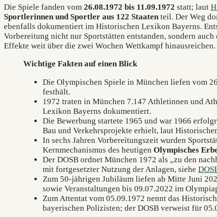
Die Spiele fanden vom
26.08.1972 bis 11.09.1972
statt; laut
H
Sportlerinnen und Sportler aus 122 Staaten
teil. Der Weg d
ebenfalls dokumentiert im Historischen Lexikon Bayerns. Entsc
Vorbereitung nicht nur Sportstätten entstanden, sondern auch d
Effekte weit über die zwei Wochen Wettkampf hinausreichen.
Wichtige Fakten auf einen Blick
Die Olympischen Spiele in München liefen vom 26
festhält.
1972 traten in München 7.147 Athletinnen und Athl
Lexikon Bayerns dokumentiert.
Die Bewerbung startete 1965 und war 1966 erfolg
Bau und Verkehrsprojekte erhielt, laut Historisch
In sechs Jahren Vorbereitungszeit wurden Sportstätt
Kernmechanismus des heutigen
Olympisches Erb
Der DOSB ordnet München 1972 als „zu den nachha
mit fortgesetzter Nutzung der Anlagen, siehe
DOSB:
Zum 50-jährigen Jubiläum liefen ab Mitte Juni 20
sowie Veranstaltungen bis 09.07.2022 im Olympia
Zum Attentat vom 05.09.1972 nennt das Historische
bayerischen Polizisten; der DOSB verweist für 05.