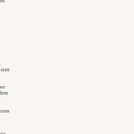
ort
.
statt
her
 dem
s zum
ein