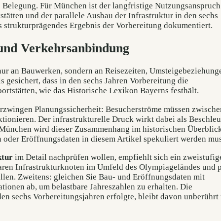
e Belegung. Für München ist der langfristige Nutzungsanspruch
stätten und der parallele Ausbau der Infrastruktur in den sechs
s strukturprägendes Ergebnis der Vorbereitung dokumentiert.
 und Verkehrsanbindung
 nur an Bauwerken, sondern an Reisezeiten, Umsteigebeziehung
ls gesichert, dass in den sechs Jahren Vorbereitung die
ortstätten, wie das Historische Lexikon Bayerns festhält.
 erzwingen Planungssicherheit: Besucherströme müssen zwische
tionieren. Der infrastrukturelle Druck wirkt dabei als Beschle
Für München wird dieser Zusammenhang im historischen Überblic
 oder Eröffnungsdaten in diesem Artikel spekuliert werden mus
ktur
im Detail nachprüfen wollen, empfiehlt sich ein zweistufig
htbaren Infrastrukturknoten im Umfeld des Olympiageländes und 
fallen. Zweitens: gleichen Sie Bau- und Eröffnungsdaten mit
ionen ab, um belastbare Jahreszahlen zu erhalten. Die
en sechs Vorbereitungsjahren erfolgte, bleibt davon unberührt