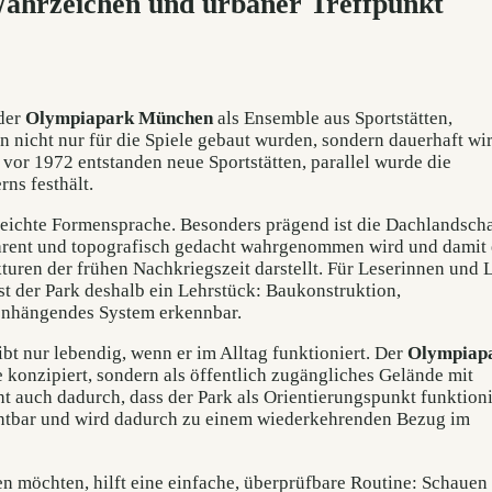
Wahrzeichen und urbaner Treffpunkt
 der
Olympiapark München
als Ensemble aus Sportstätten,
 nicht nur für die Spiele gebaut wurden, sondern dauerhaft wi
n vor 1972 entstanden neue Sportstätten, parallel wurde die
rns festhält.
 leichte Formensprache. Besonders prägend ist die Dachlandscha
parent und topografisch gedacht wahrgenommen wird und damit
ren der frühen Nachkriegszeit darstellt. Für Leserinnen und L
ist der Park deshalb ein Lehrstück: Baukonstruktion,
nhängendes System erkennbar.
ibt nur lebendig, wenn er im Alltag funktioniert. Der
Olympiap
 konzipiert, sondern als öffentlich zugängliches Gelände mit
ht auch dadurch, dass der Park als Orientierungspunkt funktioni
ichtbar und wird dadurch zu einem wiederkehrenden Bezug im
en möchten, hilft eine einfache, überprüfbare Routine: Schauen