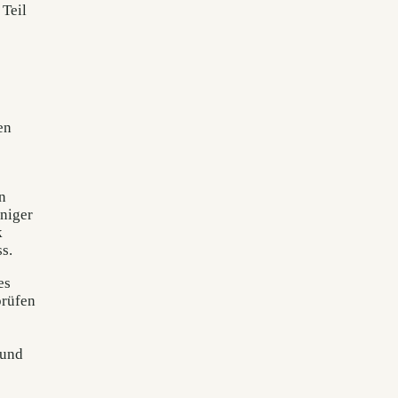
 Teil
en
n
uniger
k
s.
es
prüfen
 und