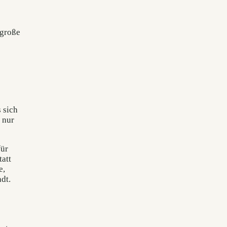
 große
 sich
 nur
für
tatt
e,
dt.