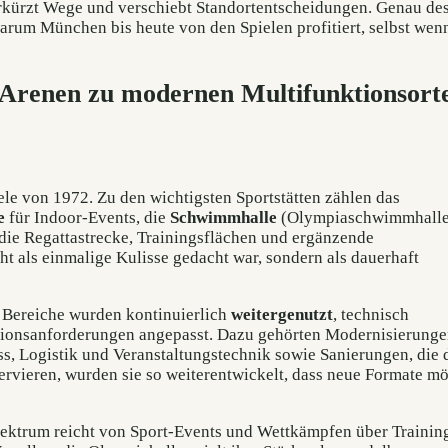
verkürzt Wege und verschiebt Standortentscheidungen. Genau de
arum München bis heute von den Spielen profitiert, selbst we
-Arenen zu modernen Multifunktionsort
ele von 1972. Zu den wichtigsten Sportstätten zählen das
e
für Indoor-Events, die
Schwimmhalle
(Olympiaschwimmhalle
die Regattastrecke, Trainingsflächen und ergänzende
t als einmalige Kulisse gedacht war, sondern als dauerhaft
le Bereiche wurden kontinuierlich
weitergenutzt
, technisch
tionsanforderungen angepasst. Dazu gehörten Modernisierung
s, Logistik und Veranstaltungstechnik sowie Sanierungen, die 
ervieren, wurden sie so weiterentwickelt, dass neue Formate m
pektrum reicht von Sport-Events und Wettkämpfen über Trainin