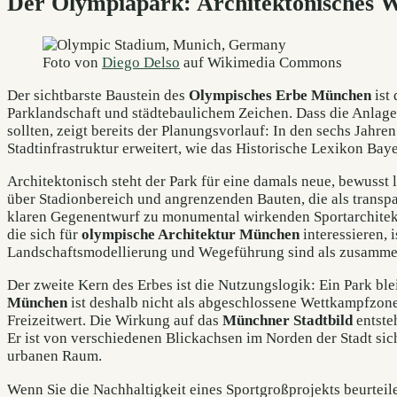
Der Olympiapark: Architektonisches 
Foto von
Diego Delso
auf Wikimedia Commons
Der sichtbarste Baustein des
Olympisches Erbe München
ist
Parklandschaft und städtebaulichem Zeichen. Dass die Anlagen
sollten, zeigt bereits der Planungsvorlauf: In den sechs Jahre
Stadtinfrastruktur erweitert, wie das Historische Lexikon Baye
Architektonisch steht der Park für eine damals neue, bewusst
über Stadionbereich und angrenzenden Bauten, die als trans
klaren Gegenentwurf zu monumental wirkenden Sportarchitektu
die sich für
olympische Architektur München
interessieren, 
Landschaftsmodellierung und Wegeführung sind als zusamme
Der zweite Kern des Erbes ist die Nutzungslogik: Ein Park ble
München
ist deshalb nicht als abgeschlossene Wettkampfzone
Freizeitwert. Die Wirkung auf das
Münchner Stadtbild
entste
Er ist von verschiedenen Blickachsen im Norden der Stadt s
urbanen Raum.
Wenn Sie die Nachhaltigkeit eines Sportgroßprojekts beurteil