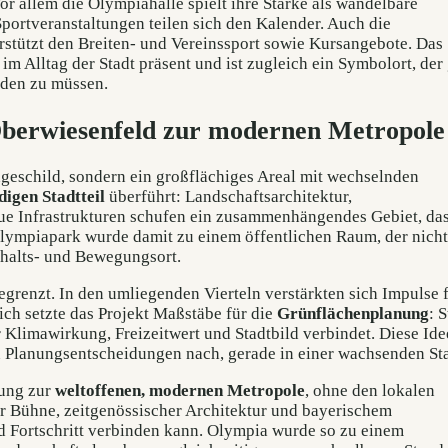
or allem die Olympiahalle spielt ihre Stärke als wandelbare
ortveranstaltungen teilen sich den Kalender. Auch die
rstützt den Breiten- und Vereinssport sowie Kursangebote. Das
im Alltag der Stadt präsent und ist zugleich ein Symbolort, der
rden zu müssen.
Oberwiesenfeld zur modernen Metropole
eschild, sondern ein großflächiges Areal mit wechselnden
digen Stadtteil
überführt: Landschaftsarchitektur,
e Infrastrukturen schufen ein zusammenhängendes Gebiet, das
 Olympiapark wurde damit zu einem öffentlichen Raum, der nicht
nthalts- und Bewegungsort.
egrenzt. In den umliegenden Vierteln verstärkten sich Impulse 
ich setzte das Projekt Maßstäbe für die
Grünflächenplanung
: S
er Klimawirkung, Freizeitwert und Stadtbild verbindet. Diese Ide
 Planungsentscheidungen nach, gerade in einer wachsenden Sta
lung zur
weltoffenen, modernen Metropole
, ohne den lokalen
er Bühne, zeitgenössischer Architektur und bayerischem
und Fortschritt verbinden kann. Olympia wurde so zu einem