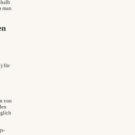
shalb
nn man
en
) für
en von
den
öglich
gs-