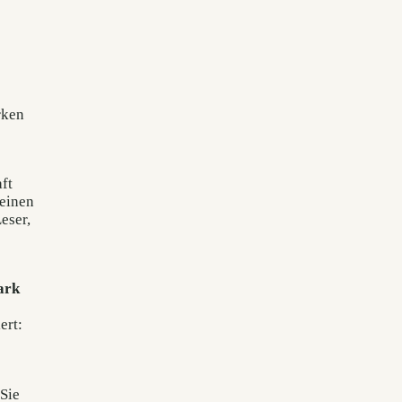
rken
ft
 einen
eser,
ark
ert:
 Sie