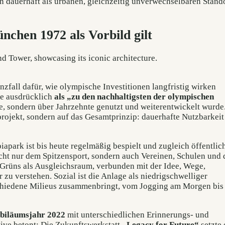
 dauerhaft als urbanen, gleichzeitig unverwechselbaren Stand
chen 1972 als Vorbild gilt
zfall dafür, wie olympische Investitionen langfristig wirken
le ausdrücklich
als „zu den nachhaltigsten der olympischen
fte, sondern über Jahrzehnte genutzt und weiterentwickelt wurde
rojekt, sondern auf das Gesamtprinzip: dauerhafte Nutzbarkeit 
iapark ist bis heute regelmäßig bespielt und zugleich öffentlic
cht nur dem Spitzensport, sondern auch Vereinen, Schulen und
s Grüns als Ausgleichsraum, verbunden mit der Idee, Wege,
r zu verstehen. Sozial ist die Anlage als niedrigschwelliger
erschiedene Milieus zusammenbringt, vom Jogging am Morgen bi
biläumsjahr 2022
mit unterschiedlichen Erinnerungs- und
ive betont: Die Zukunftswerkstatt
„Legacy for Future“
setzte 