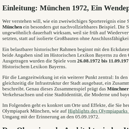
Einleitung: München 1972, Ein Wendep
Wer verstehen will, wie ein zweiwöchiges Sportereignis eine 
München
ein besonders gut nachvollziehbares Beispiel. Die 
ungewöhnlich dauerhaft wirksam, weil sie früh auf Wiederver
setzten, statt auf isolierte Großbauten ohne Anschlussfähigkei
Ein belastbarer historischer Rahmen beginnt mit den Eckdat
beide Angaben sind im Historischen Lexikon Bayerns zu den
Ausgetragen wurden die Spiele vom
26.08.1972 bis 11.09.19
Historischem Lexikon Bayerns.
Für die Langzeitwirkung ist ein weiterer Punkt zentral: In de
gleichzeitig die Infrastruktur der Stadt ausgebaut, ein Zusa
beschreibt. Genau dieses Zusammenspiel prägt das
Münchner 
Verkehrsachsen und eine Stadtidentität, die Moderne und ba
Im Folgenden geht es konkret um Orte und Effekte, die Sie h
Olympiapark München, wie auf
Highlights des Olympiaparks
Umgang mit der Erinnerung an den 05.09.1972.