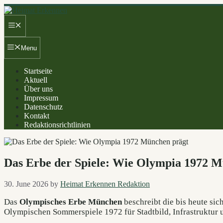
Skip
to
Menu
content
Menu
Startseite
Aktuell
Über uns
Impressum
Datenschutz
Kontakt
Redaktionsrichtlinien
Das Erbe der Spiele: Wie Olympia 1972 M
30. June 2026
by
Heimat Erkennen Redaktion
Das
Olympisches Erbe München
beschreibt die bis heute sic
Olympischen Sommerspiele 1972 für Stadtbild, Infrastruktur u